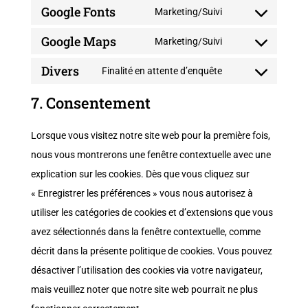
service
Google Fonts
to
Marketing/Suivi
wordpress
Consent
service
Google Maps
to
Marketing/Suivi
wordfence
Consent
service
Divers
to
Finalité en attente d’enquête
google-
Consent
service
fonts
7. Consentement
to
google-
service
maps
Lorsque vous visitez notre site web pour la première fois,
divers
nous vous montrerons une fenêtre contextuelle avec une
explication sur les cookies. Dès que vous cliquez sur
« Enregistrer les préférences » vous nous autorisez à
utiliser les catégories de cookies et d’extensions que vous
avez sélectionnés dans la fenêtre contextuelle, comme
décrit dans la présente politique de cookies. Vous pouvez
désactiver l’utilisation des cookies via votre navigateur,
mais veuillez noter que notre site web pourrait ne plus