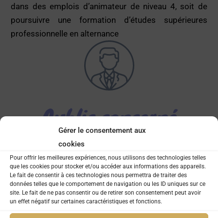
dans des emplois d’animateur de niveau 4, soit de
poursuivre une formation d’études supérieures
professionnelle en alternance
Public concerné
Gérer le consentement aux
cookies
Tout public. La formation est accessible:
Pour offrir les meilleures expériences, nous utilisons des technologies telles
pour les demandeurs d’emploi (sous réserve
que les cookies pour stocker et/ou accéder aux informations des appareils.
d’obtention de financement) sur 10 mois
Le fait de consentir à ces technologies nous permettra de traiter des
données telles que le comportement de navigation ou les ID uniques sur ce
dans le cadre d’un Congé de Formation ou d’un
site. Le fait de ne pas consentir ou de retirer son consentement peut avoir
parcours de reconversion sur 10 mois
un effet négatif sur certaines caractéristiques et fonctions.
en cours d’emploi pour des salariés en poste