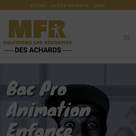
ACTUS
ACCÈS RÉSERVÉ
IENT
Bac Pro
Animation
Enfance