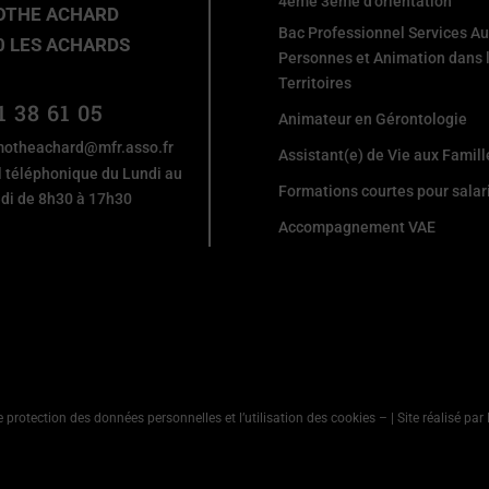
4ème 3ème d'orientation
OTHE ACHARD
Bac Professionnel Services A
0 LES ACHARDS
Personnes et Animation dans 
Territoires
1 38 61 05
Animateur en Gérontologie
motheachard@mfr.asso.fr
Assistant(e) de Vie aux Famill
l téléphonique du Lundi au
Formations courtes pour salar
di de 8h30 à 17h30
Accompagnement VAE
e protection des données personnelles et l’utilisation des cookies
–
| Site réalisé pa