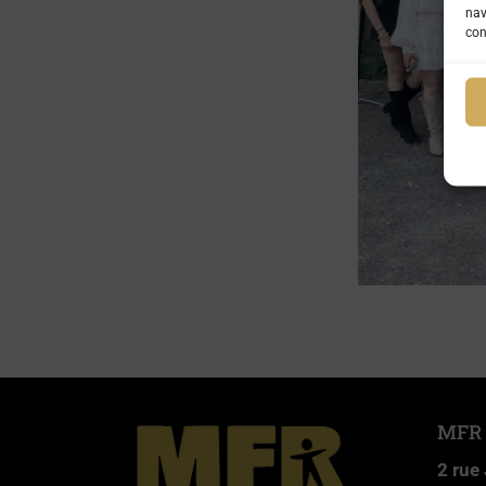
nav
con
MFR
2 rue