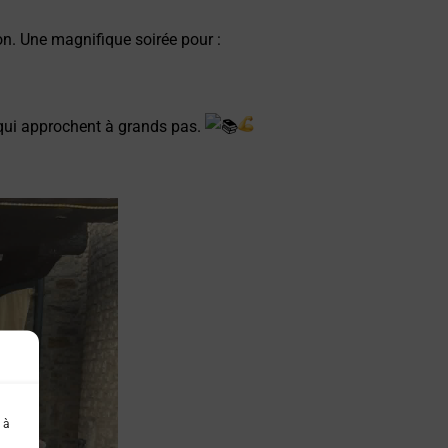
n. Une magnifique soirée pour :
s qui approchent à grands pas.
 à