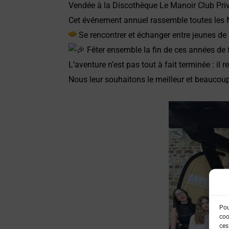
Vendée
à la
Discothèque Le Manoir Club Pri
Cet événement annuel rassemble toutes les M
Se rencontrer et échanger entre jeunes de
Fêter ensemble la fin de ces années de 
L’aventure n’est pas tout à fait terminée : 
Nous leur souhaitons le meilleur et beaucoup 
Pou
coo
ces