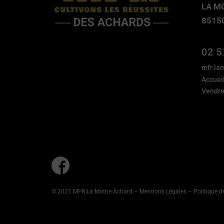
LA M
8515
02 5
mfr.la
Accuei
Vendre
© 2021 MFR La Mothe Achard –
Mentions Légales
–
Politique d