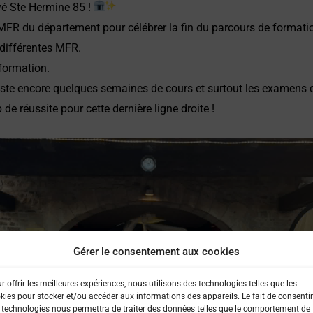
vé Ste Hermine 85
!
FR du département pour célébrer la fin du parcours de formatio
 différentes MFR.
formation.
il reste encore quelques semaines de cours et surtout les examen
de réussite pour cette dernière ligne droite !
Gérer le consentement aux cookies
r offrir les meilleures expériences, nous utilisons des technologies telles que les
kies pour stocker et/ou accéder aux informations des appareils. Le fait de consentir
 technologies nous permettra de traiter des données telles que le comportement de