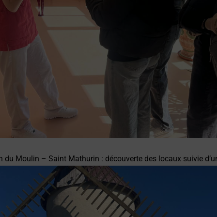
 du Moulin – Saint Mathurin
: découverte des locaux suivie d’u