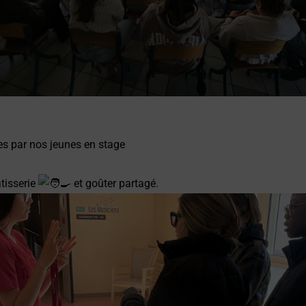
ées par nos jeunes en stage
âtisserie
et goûter partagé.