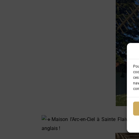
Pou
coo
ces
nav
con
Maison l’Arc-en-Ciel
à Sainte Flaive des
anglais !