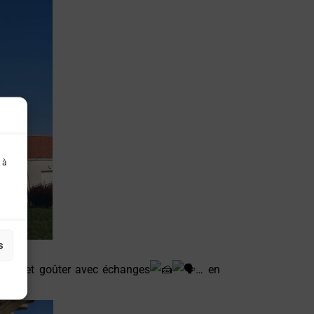
 à
s
clusif et goûter avec échanges
… en