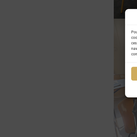
Pou
coo
ces
nav
con