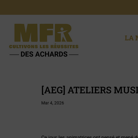
LA 
[AEG] ATELIERS MU
Mar 4, 2026
Ce jour, les animatrices ont pensé et mené 