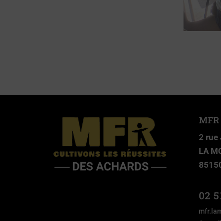
MFR
2 rue
LA M
8515
02 5
mfr.la