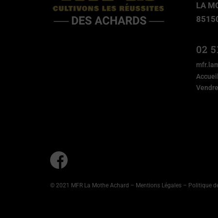
LA M
8515
02 5
mfr.la
Accuei
Vendre
© 2021 MFR La Mothe Achard –
Mentions Légales
–
Politique d