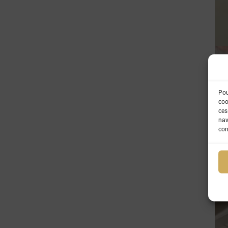
Pou
coo
ces
nav
con