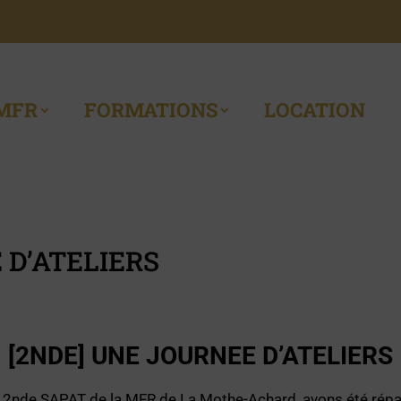
MFR
FORMATIONS
LOCATION
 D’ATELIERS
[2NDE] UNE JOURNEE D’ATELIERS
de 2nde SAPAT de la MFR de La Mothe-Achard, avons été répa