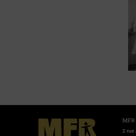
MFR
2 rue