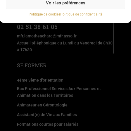
LA MOTHE ACHARD
Voir les préférences
85150 LES ACHARDS
Politique de cookies
Politique de confidentialité
02 51 38 61 05
mfr.lamotheachard@mfr.asso.fr
Accueil téléphonique du Lundi au Vendredi de 8h30
à 17h30
SE FORMER
4ème 3ème d'orientation
Bac Professionnel Services Aux Personnes et
Animation dans les Territoires
Animateur en Gérontologie
Assistant(e) de Vie aux Familles
Formations courtes pour salariés