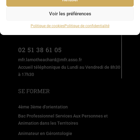
MFR DES ACHARDS
2 rue Jean Yole
Voir les préférences
LA MOTHE ACHARD
Politique de cookies
Politique de confidentialité
85150 LES ACHARDS
02 51 38 61 05
mfr.lamotheachard@mfr.asso.fr
Accueil téléphonique du Lundi au Vendredi de 8h30
à 17h30
SE FORMER
4ème 3ème d'orientation
Bac Professionnel Services Aux Personnes et
Animation dans les Territoires
Animateur en Gérontologie