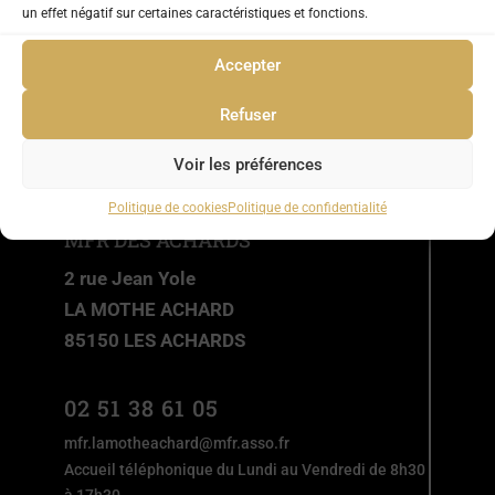
un effet négatif sur certaines caractéristiques et fonctions.
Accepter
Refuser
Voir les préférences
Politique de cookies
Politique de confidentialité
MFR DES ACHARDS
2 rue Jean Yole
LA MOTHE ACHARD
85150 LES ACHARDS
02 51 38 61 05
mfr.lamotheachard@mfr.asso.fr
Accueil téléphonique du Lundi au Vendredi de 8h30
à 17h30