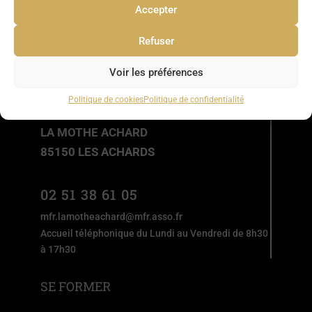
Accepter
Refuser
Voir les préférences
MFR DES ACHARDS
Politique de cookies
Politique de confidentialité
2 rue Jean Yole
LA MOTHE ACHARD
85150 LES ACHARDS
02 51 38 61 05
mfr.lamotheachard@mfr.asso.fr
Accueil téléphonique du Lundi au Vendredi de 8h30
à 17h30
SE FORMER