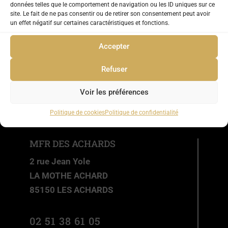
données telles que le comportement de navigation ou les ID uniques sur ce
site. Le fait de ne pas consentir ou de retirer son consentement peut avoir
un effet négatif sur certaines caractéristiques et fonctions.
Accepter
Refuser
Voir les préférences
Politique de cookies
Politique de confidentialité
MFR DES ACHARDS
2 rue Jean Yole
LA MOTHE ACHARD
85150 LES ACHARDS
02 51 38 61 05