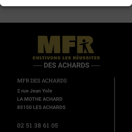
MFR DES ACHARDS
2 rue Jean Yole
LA MOTHE ACHARD
85150 LES ACHARDS
02 51 38 61 05