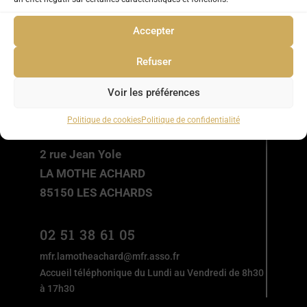
Accepter
Refuser
Voir les préférences
Politique de cookies
Politique de confidentialité
MFR DES ACHARDS
2 rue Jean Yole
LA MOTHE ACHARD
85150 LES ACHARDS
02 51 38 61 05
mfr.lamotheachard@mfr.asso.fr
Accueil téléphonique du Lundi au Vendredi de 8h30
à 17h30