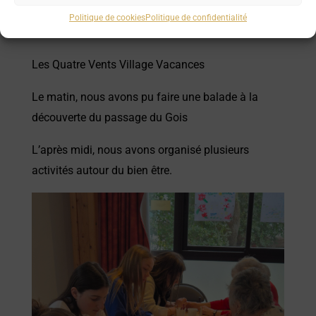
Politique de cookies
Politique de confidentialité
Jeudi 20 Mars 2025
Les Quatre Vents Village Vacances
Le matin, nous avons pu faire une balade à la
découverte du passage du Gois
L’après midi, nous avons organisé plusieurs
activités autour du bien être.