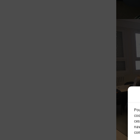
Pou
coo
ces
nav
con