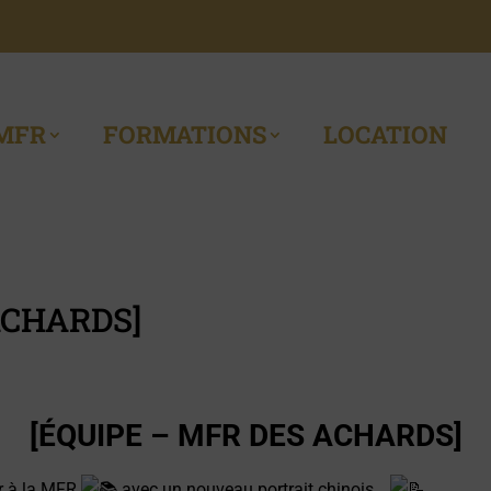
MFR
FORMATIONS
LOCATION
ACHARDS]
[ÉQUIPE – MFR DES ACHARDS]
r à la MFR
avec un nouveau portrait chinois…