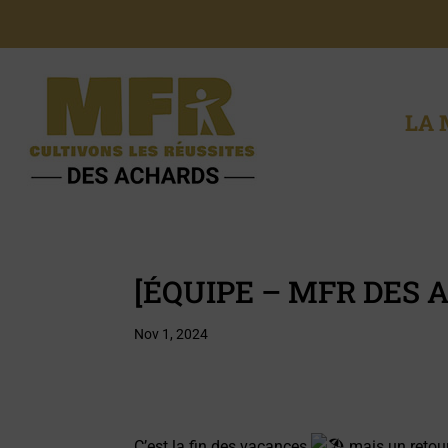
LA 
[ÉQUIPE – MFR DES 
Nov 1, 2024
C’est la fin des vacances
mais un retou