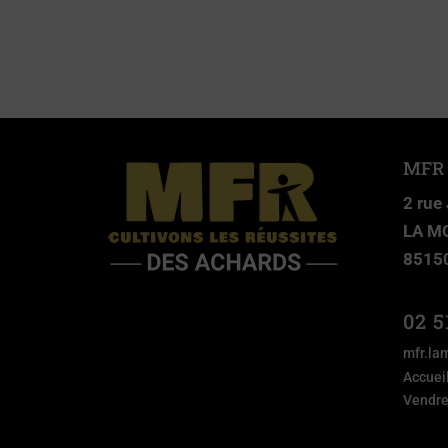
MFR
2 rue
LA M
8515
02 5
mfr.la
Accuei
Vendre