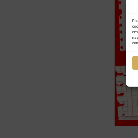
Pou
coo
ces
nav
con